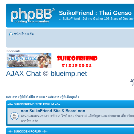
SuikoFriend : Thai Genso
... SuikoFriend : Join to Gather 108 Stars of Destiny 
หน้าเว็บบอร์ด
Shortcuts
AJAX Chat
©
blueimp.net
ว
แสดงกระทู้ที่ยังไม่มีการตอบ
•
แสดงกระทู้ที่เปิดดูแล้ว
=0= SUIKOFRIEND SITE FORUM =0=
=o= SuikoFriend Site & Board =o=
เสนอแนะแนวทางการทำเวปไซต์ และ ประกาศ แจ้งปัญหาและสอบถาม เกี่ยวกับกฎ
การใช้บอร์ด
=0= SUIKODEN FORUM =0=