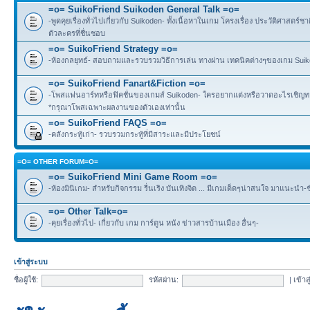
=o= SuikoFriend Suikoden General Talk =o=
-พูดคุยเรื่องทั่วไปเกี่ยวกับ Suikoden- ทั้งเนื้อหาในเกม โครงเรื่อง ประวัติศาสตร์ชา
ตัวละครที่ชื่นชอบ
=o= SuikoFriend Strategy =o=
-ห้องกลยุทธ์- สอบถามและรวบรวมวิธีการเล่น ทางผ่าน เทคนิคต่างๆของเกม Suikode
=o= SuikoFriend Fanart&Fiction =o=
-โพสแฟนอาร์ทหรือฟิคชั่นของเกมส์ Suikoden- ใครอยากแต่งหรือวาดอะไรเชิญทาง
*กรุณาโพสเฉพาะผลงานของตัวเองเท่านั้น
=o= SuikoFriend FAQS =o=
-คลังกระทู้เก่า- รวบรวมกระทู้ที่มีสาระและมีประโยชน์
=O= OTHER FORUM=O=
=o= SuikoFriend Mini Game Room =o=
-ห้องมินิเกม- สำหรับกิจกรรม รื่นเริง บันเทิงจิต ... มีเกมเด็ดๆน่าสนใจ มาแนะนำ-
=o= Other Talk=o=
-คุยเรื่องทั่วไป- เกี่ยวกับ เกม การ์ตูน หนัง ข่าวสารบ้านเมือง อื่นๆ-
เข้าสู่ระบบ
ชื่อผู้ใช้:
รหัสผ่าน:
|
เข้าส