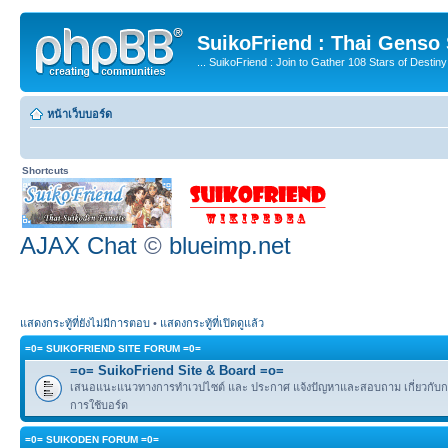
SuikoFriend : Thai Genso
... SuikoFriend : Join to Gather 108 Stars of Destiny 
หน้าเว็บบอร์ด
Shortcuts
AJAX Chat
©
blueimp.net
แสดงกระทู้ที่ยังไม่มีการตอบ
•
แสดงกระทู้ที่เปิดดูแล้ว
=0= SUIKOFRIEND SITE FORUM =0=
=o= SuikoFriend Site & Board =o=
เสนอแนะแนวทางการทำเวปไซต์ และ ประกาศ แจ้งปัญหาและสอบถาม เกี่ยวกับกฎ
การใช้บอร์ด
=0= SUIKODEN FORUM =0=