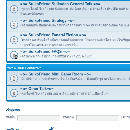
=o= SuikoFriend Suikoden General Talk =o=
-พูดคุยเรื่องทั่วไปเกี่ยวกับ Suikoden- ทั้งเนื้อหาในเกม โครงเรื่อง ประวัติศาสตร์ชา
ตัวละครที่ชื่นชอบ
=o= SuikoFriend Strategy =o=
-ห้องกลยุทธ์- สอบถามและรวบรวมวิธีการเล่น ทางผ่าน เทคนิคต่างๆของเกม Suikode
=o= SuikoFriend Fanart&Fiction =o=
-โพสแฟนอาร์ทหรือฟิคชั่นของเกมส์ Suikoden- ใครอยากแต่งหรือวาดอะไรเชิญทาง
*กรุณาโพสเฉพาะผลงานของตัวเองเท่านั้น
=o= SuikoFriend FAQS =o=
-คลังกระทู้เก่า- รวบรวมกระทู้ที่มีสาระและมีประโยชน์
=O= OTHER FORUM=O=
=o= SuikoFriend Mini Game Room =o=
-ห้องมินิเกม- สำหรับกิจกรรม รื่นเริง บันเทิงจิต ... มีเกมเด็ดๆน่าสนใจ มาแนะนำ-
=o= Other Talk=o=
-คุยเรื่องทั่วไป- เกี่ยวกับ เกม การ์ตูน หนัง ข่าวสารบ้านเมือง อื่นๆ-
เข้าสู่ระบบ
ชื่อผู้ใช้:
รหัสผ่าน:
|
เข้าส