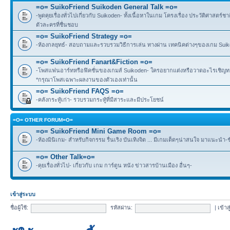
=o= SuikoFriend Suikoden General Talk =o=
-พูดคุยเรื่องทั่วไปเกี่ยวกับ Suikoden- ทั้งเนื้อหาในเกม โครงเรื่อง ประวัติศาสตร์ชา
ตัวละครที่ชื่นชอบ
=o= SuikoFriend Strategy =o=
-ห้องกลยุทธ์- สอบถามและรวบรวมวิธีการเล่น ทางผ่าน เทคนิคต่างๆของเกม Suikode
=o= SuikoFriend Fanart&Fiction =o=
-โพสแฟนอาร์ทหรือฟิคชั่นของเกมส์ Suikoden- ใครอยากแต่งหรือวาดอะไรเชิญทาง
*กรุณาโพสเฉพาะผลงานของตัวเองเท่านั้น
=o= SuikoFriend FAQS =o=
-คลังกระทู้เก่า- รวบรวมกระทู้ที่มีสาระและมีประโยชน์
=O= OTHER FORUM=O=
=o= SuikoFriend Mini Game Room =o=
-ห้องมินิเกม- สำหรับกิจกรรม รื่นเริง บันเทิงจิต ... มีเกมเด็ดๆน่าสนใจ มาแนะนำ-
=o= Other Talk=o=
-คุยเรื่องทั่วไป- เกี่ยวกับ เกม การ์ตูน หนัง ข่าวสารบ้านเมือง อื่นๆ-
เข้าสู่ระบบ
ชื่อผู้ใช้:
รหัสผ่าน:
|
เข้าส