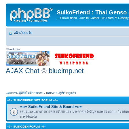
SuikoFriend : Thai Genso
... SuikoFriend : Join to Gather 108 Stars of Destiny 
หน้าเว็บบอร์ด
Shortcuts
AJAX Chat
©
blueimp.net
แสดงกระทู้ที่ยังไม่มีการตอบ
•
แสดงกระทู้ที่เปิดดูแล้ว
=0= SUIKOFRIEND SITE FORUM =0=
=o= SuikoFriend Site & Board =o=
เสนอแนะแนวทางการทำเวปไซต์ และ ประกาศ แจ้งปัญหาและสอบถาม เกี่ยวกับกฎ
การใช้บอร์ด
=0= SUIKODEN FORUM =0=