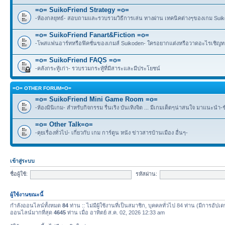
=o= SuikoFriend Strategy =o=
-ห้องกลยุทธ์- สอบถามและรวบรวมวิธีการเล่น ทางผ่าน เทคนิคต่างๆของเกม Suikode
=o= SuikoFriend Fanart&Fiction =o=
-โพสแฟนอาร์ทหรือฟิคชั่นของเกมส์ Suikoden- ใครอยากแต่งหรือวาดอะไรเชิญทา
=o= SuikoFriend FAQS =o=
-คลังกระทู้เก่า- รวบรวมกระทู้ที่มีสาระและมีประโยชน์
=O= OTHER FORUM=O=
=o= SuikoFriend Mini Game Room =o=
-ห้องมินิเกม- สำหรับกิจกรรม รื่นเริง บันเทิงจิต ... มีเกมเด็ดๆน่าสนใจ มาแนะนำ-
=o= Other Talk=o=
-คุยเรื่องทั่วไป- เกี่ยวกับ เกม การ์ตูน หนัง ข่าวสารบ้านเมือง อื่นๆ-
เข้าสู่ระบบ
ชื่อผู้ใช้:
รหัสผ่าน:
ผู้ใช้งานขณะนี้
กำลังออนไลน์ทั้งหมด
84
ท่าน :: ไม่มีผู้ใช้งานที่เป็นสมาชิก, บุคคลทั่วไป 84 ท่าน (มีการอัปเ
ออนไลน์มากที่สุด
4645
ท่าน เมื่อ อาทิตย์ ส.ค. 02, 2026 12:33 am