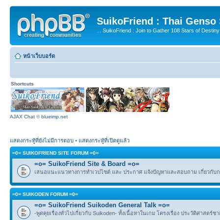
SuikoFriend : Thai Genso
... SuikoFriend : Join to Gather 108 Stars of Destiny 
หน้าเว็บบอร์ด
Shortcuts
AJAX Chat
©
blueimp.net
แสดงกระทู้ที่ยังไม่มีการตอบ
•
แสดงกระทู้ที่เปิดดูแล้ว
=0= SUIKOFRIEND SITE FORUM =0=
=o= SuikoFriend Site & Board =o=
เสนอแนะแนวทางการทำเวปไซต์ และ ประกาศ แจ้งปัญหาและสอบถาม เกี่ยวกับกฎ
=0= SUIKODEN FORUM =0=
=o= SuikoFriend Suikoden General Talk =o=
-พูดคุยเรื่องทั่วไปเกี่ยวกับ Suikoden- ทั้งเนื้อหาในเกม โครงเรื่อง ประวัติศาสตร์ช