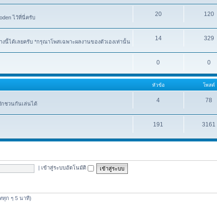
20
120
n ไว้ที่นี่ครับ
14
329
งนี้ได้เลยครับ *กรุณาโพสเฉพาะผลงานของตัวเองเท่านั้น
0
0
หัวข้อ
โพสต์
4
78
ชักชวนกันเล่นได้
191
3161
|
เข้าสู่ระบบอัตโนมัติ
ดททุก ๆ 5 นาที)