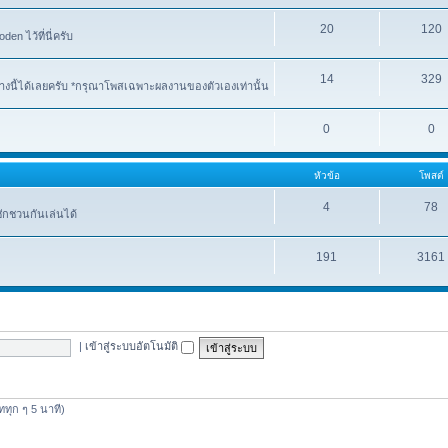
20
120
n ไว้ที่นี่ครับ
14
329
งนี้ได้เลยครับ *กรุณาโพสเฉพาะผลงานของตัวเองเท่านั้น
0
0
หัวข้อ
โพสต์
4
78
ชักชวนกันเล่นได้
191
3161
|
เข้าสู่ระบบอัตโนมัติ
ดททุก ๆ 5 นาที)