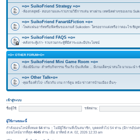
=o= SuikoFriend Strategy =o=
-ห้องกลยุทธ์- สอบถามและรวบรวมวิธีการเล่น ทางผ่าน เทคนิคต่างๆของเกม Suikode
=o= SuikoFriend Fanart&Fiction =o=
-โพสแฟนอาร์ทหรือฟิคชั่นของเกมส์ Suikoden- ใครอยากแต่งหรือวาดอะไรเชิญทา
=o= SuikoFriend FAQS =o=
-คลังกระทู้เก่า- รวบรวมกระทู้ที่มีสาระและมีประโยชน์
=O= OTHER FORUM=O=
=o= SuikoFriend Mini Game Room =o=
-ห้องมินิเกม- สำหรับกิจกรรม รื่นเริง บันเทิงจิต ... มีเกมเด็ดๆน่าสนใจ มาแนะนำ-
=o= Other Talk=o=
-คุยเรื่องทั่วไป- เกี่ยวกับ เกม การ์ตูน หนัง ข่าวสารบ้านเมือง อื่นๆ-
เข้าสู่ระบบ
ชื่อผู้ใช้:
รหัสผ่าน:
ผู้ใช้งานขณะนี้
กำลังออนไลน์ทั้งหมด
54
ท่าน :: ไม่มีผู้ใช้งานที่เป็นสมาชิก, บุคคลทั่วไป 54 ท่าน (มีการอัปเ
ออนไลน์มากที่สุด
4645
ท่าน เมื่อ อาทิตย์ ส.ค. 02, 2026 12:33 am