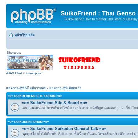
SuikoFriend : Thai Genso
... SuikoFriend : Join to Gather 108 Stars of Destiny 
หน้าเว็บบอร์ด
Shortcuts
AJAX Chat
©
blueimp.net
แสดงกระทู้ที่ยังไม่มีการตอบ
•
แสดงกระทู้ที่เปิดดูแล้ว
=0= SUIKOFRIEND SITE FORUM =0=
=o= SuikoFriend Site & Board =o=
เสนอแนะแนวทางการทำเวปไซต์ และ ประกาศ แจ้งปัญหาและสอบถาม เกี่ยวกับกฎ
=0= SUIKODEN FORUM =0=
=o= SuikoFriend Suikoden General Talk =o=
-พูดคุยเรื่องทั่วไปเกี่ยวกับ Suikoden- ทั้งเนื้อหาในเกม โครงเรื่อง ประวัติศาสตร์ช