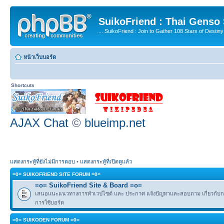
SuikoFriend : Thai Genso
... SuikoFriend : Join to Gather 108 Stars of Destiny 
หน้าเว็บบอร์ด
Shortcuts
AJAX Chat
©
blueimp.net
แสดงกระทู้ที่ยังไม่มีการตอบ
•
แสดงกระทู้ที่เปิดดูแล้ว
=0= SUIKOFRIEND SITE FORUM =0=
=o= SuikoFriend Site & Board =o=
เสนอแนะแนวทางการทำเวปไซต์ และ ประกาศ แจ้งปัญหาและสอบถาม เกี่ยวกับกฎ
การใช้บอร์ด
=0= SUIKODEN FORUM =0=