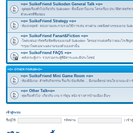
=o= SuikoFriend Suikoden General Talk =o=
-พูดคุยเรื่องทั่วไปเกี่ยวกับ Suikoden- ทั้งเนื้อหาในเกม โครงเรื่อง ประวัติศาสตร์ชา
ตัวละครที่ชื่นชอบ
=o= SuikoFriend Strategy =o=
-ห้องกลยุทธ์- สอบถามและรวบรวมวิธีการเล่น ทางผ่าน เทคนิคต่างๆของเกม Suikode
=o= SuikoFriend Fanart&Fiction =o=
-โพสแฟนอาร์ทหรือฟิคชั่นของเกมส์ Suikoden- ใครอยากแต่งหรือวาดอะไรเชิญทาง
*กรุณาโพสเฉพาะผลงานของตัวเองเท่านั้น
=o= SuikoFriend FAQS =o=
-คลังกระทู้เก่า- รวบรวมกระทู้ที่มีสาระและมีประโยชน์
=O= OTHER FORUM=O=
=o= SuikoFriend Mini Game Room =o=
-ห้องมินิเกม- สำหรับกิจกรรม รื่นเริง บันเทิงจิต ... มีเกมเด็ดๆน่าสนใจ มาแนะนำ-
=o= Other Talk=o=
-คุยเรื่องทั่วไป- เกี่ยวกับ เกม การ์ตูน หนัง ข่าวสารบ้านเมือง อื่นๆ-
เข้าสู่ระบบ
ชื่อผู้ใช้:
รหัสผ่าน:
|
เข้าส