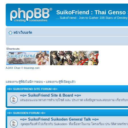
SuikoFriend : Thai Genso
... SuikoFriend : Join to Gather 108 Stars of Destiny 
หน้าเว็บบอร์ด
Shortcuts
AJAX Chat
©
blueimp.net
แสดงกระทู้ที่ยังไม่มีการตอบ
•
แสดงกระทู้ที่เปิดดูแล้ว
=0= SUIKOFRIEND SITE FORUM =0=
=o= SuikoFriend Site & Board =o=
เสนอแนะแนวทางการทำเวปไซต์ และ ประกาศ แจ้งปัญหาและสอบถาม เกี่ยวกับกฎ
=0= SUIKODEN FORUM =0=
=o= SuikoFriend Suikoden General Talk =o=
-พูดคุยเรื่องทั่วไปเกี่ยวกับ Suikoden- ทั้งเนื้อหาในเกม โครงเรื่อง ประวัติศาสตร์ช