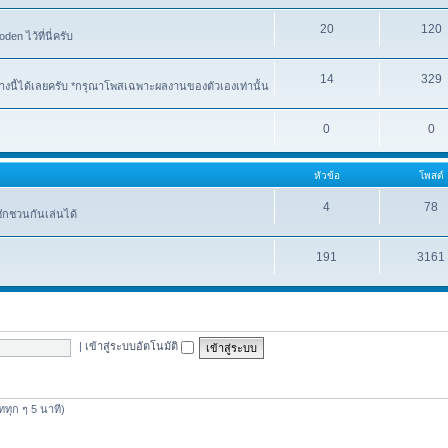
20
120
n ไว้ที่นี่ครับ
14
329
งนี้ได้เลยครับ *กรุณาโพสเฉพาะผลงานของตัวเองเท่านั้น
0
0
หัวข้อ
โพสต์
4
78
ชักชวนกันเล่นได้
191
3161
|
เข้าสู่ระบบอัตโนมัติ
ดททุก ๆ 5 นาที)