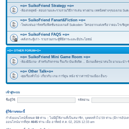
=o= SuikoFriend Strategy =o=
-ห้องกลยุทธ์- สอบถามและรวบรวมวิธีการเล่น ทางผ่าน เทคนิคต่างๆของเกม Suikode
=o= SuikoFriend Fanart&Fiction =o=
-โพสแฟนอาร์ทหรือฟิคชั่นของเกมส์ Suikoden- ใครอยากแต่งหรือวาดอะไรเชิญทา
=o= SuikoFriend FAQS =o=
-คลังกระทู้เก่า- รวบรวมกระทู้ที่มีสาระและมีประโยชน์
=O= OTHER FORUM=O=
=o= SuikoFriend Mini Game Room =o=
-ห้องมินิเกม- สำหรับกิจกรรม รื่นเริง บันเทิงจิต ... มีเกมเด็ดๆน่าสนใจ มาแนะนำ-
=o= Other Talk=o=
-คุยเรื่องทั่วไป- เกี่ยวกับ เกม การ์ตูน หนัง ข่าวสารบ้านเมือง อื่นๆ-
เข้าสู่ระบบ
ชื่อผู้ใช้:
รหัสผ่าน:
ผู้ใช้งานขณะนี้
กำลังออนไลน์ทั้งหมด
59
ท่าน :: ไม่มีผู้ใช้งานที่เป็นสมาชิก, บุคคลทั่วไป 59 ท่าน (มีการอัปเ
ออนไลน์มากที่สุด
4645
ท่าน เมื่อ อาทิตย์ ส.ค. 02, 2026 12:33 am