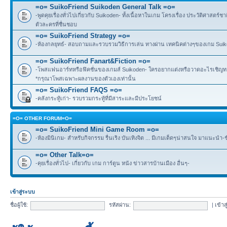
=o= SuikoFriend Suikoden General Talk =o=
-พูดคุยเรื่องทั่วไปเกี่ยวกับ Suikoden- ทั้งเนื้อหาในเกม โครงเรื่อง ประวัติศาสตร์ชา
ตัวละครที่ชื่นชอบ
=o= SuikoFriend Strategy =o=
-ห้องกลยุทธ์- สอบถามและรวบรวมวิธีการเล่น ทางผ่าน เทคนิคต่างๆของเกม Suikode
=o= SuikoFriend Fanart&Fiction =o=
-โพสแฟนอาร์ทหรือฟิคชั่นของเกมส์ Suikoden- ใครอยากแต่งหรือวาดอะไรเชิญทาง
*กรุณาโพสเฉพาะผลงานของตัวเองเท่านั้น
=o= SuikoFriend FAQS =o=
-คลังกระทู้เก่า- รวบรวมกระทู้ที่มีสาระและมีประโยชน์
=O= OTHER FORUM=O=
=o= SuikoFriend Mini Game Room =o=
-ห้องมินิเกม- สำหรับกิจกรรม รื่นเริง บันเทิงจิต ... มีเกมเด็ดๆน่าสนใจ มาแนะนำ-
=o= Other Talk=o=
-คุยเรื่องทั่วไป- เกี่ยวกับ เกม การ์ตูน หนัง ข่าวสารบ้านเมือง อื่นๆ-
เข้าสู่ระบบ
ชื่อผู้ใช้:
รหัสผ่าน:
|
เข้าส