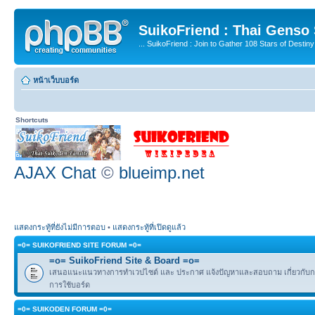
SuikoFriend : Thai Genso
... SuikoFriend : Join to Gather 108 Stars of Destiny 
หน้าเว็บบอร์ด
Shortcuts
AJAX Chat
©
blueimp.net
แสดงกระทู้ที่ยังไม่มีการตอบ
•
แสดงกระทู้ที่เปิดดูแล้ว
=0= SUIKOFRIEND SITE FORUM =0=
=o= SuikoFriend Site & Board =o=
เสนอแนะแนวทางการทำเวปไซต์ และ ประกาศ แจ้งปัญหาและสอบถาม เกี่ยวกับกฎ
การใช้บอร์ด
=0= SUIKODEN FORUM =0=