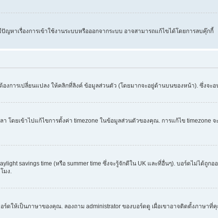
คุณมีปัญหาเรื่องการเข้าใช้งานระบบหรือออกจากระบบ อาจสามารถแก้ไขได้โดยการลบคุ๊กกี้
้องการเปลี่ยนแปลง ให้คลิกที่ลิงค์ ข้อมูลส่วนตัว (โดยมากจะอยู่ด้านบนของหน้า). ซึ่งจะ
ข้าไปแก้ไขการตั้งค่า timezone ในข้อมูลส่วนตัวของคุณ. การแก้ไข timezone จะใช้ได้กั
light savings time (หรือ summer time ซึ่งจะรู้จักดีใน UK และที่อื่นๆ). บอร์ดไม่ได้ถู
โมง.
อร์ดให้เป็นภาษาของคุณ. ลองถาม administrator ของบอร์ดดู เผื่อเขาอาจติดตั้งภาษาที่ค