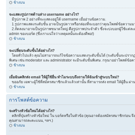
ข้างบน
จะแสดงรูปภาพด้านล่าง username อย่างไร?
มีรูปภาพ 2 อย่างที่จะแสดงอยู่ใต้ username เมื่ออ่านข้อความ.
1.รูปภาพแสดงระดับขั้น อาจเป็นรูปดาวหรือกล่องที่จะบอกว่าคุณโพสต์ข้อความมา
2.ถัดลงมาอาจเป็นรูปภาพขนาดใหญ่ คือรูปภาพประจำตัว ซึ่งจะบ่งบอกผู้ใช้แต่ละคน
admin ของบอร์ด (ซึ่งเราแน่ใจว่าเหตุผลนั้นจะต้องดีพอ!)
ข้างบน
จะเปลี่ยนระดับขั้นได้อย่างไร?
โดยทั่วไปแล้ว คุณไม่สามารถแก้ไขข้อความแสดงระดับขั้นได้ (ระดับขั้นจะปรากฏอยู
พิเศษ เช่น moderator และ administrator จะมีระดับขั้นพิเศษ. กรุณาอย่าโพสต์ข้
ข้างบน
เมื่อฉันคลิกส่ง email ให้ผู้ใช้อื่น ทำไมระบบถึงถามให้ฉันเข้าสู่ระบบใหม่?
ขออภัย เฉพาะผู้ใช้ที่สมัครสมาชิกแล้วแล้วเท่านั้น ที่สามารถส่ง email ให้ผู้อื่น ผ่
ข้างบน
การโพสต์ข้อความ
จะสร้างหัวข้อใหม่ได้อย่างไร?
คลิกที่ปุ่มสร้างหัวข้อใหม่ ใน บอร์ดหรือในหัวข้อ (คุณอาจต้องสมัครสมาชิกก่อน 
คุณสามารถละคะแนน, ฯลฯ.)
ข้างบน