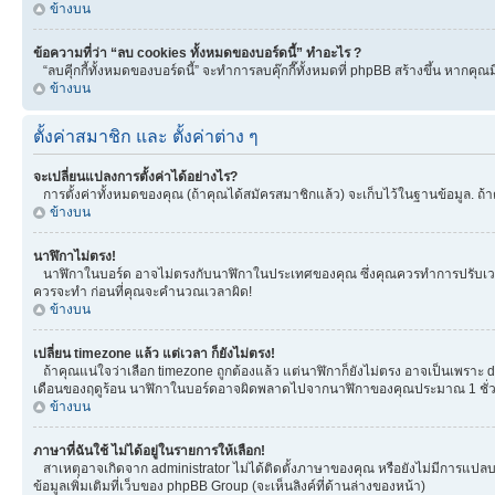
ข้างบน
ข้อความที่ว่า “ลบ cookies ทั้งหมดของบอร์ดนี้” ทำอะไร ?
“ลบคุีกกี้ทั้งหมดของบอร์ดนี้” จะทำการลบคุ๊กกี๊ทั้งหมดที่ phpBB สร้างขึ้น หาก
ข้างบน
ตั้งค่าสมาชิก และ ตั้งค่าต่าง ๆ
จะเปลี่ยนแปลงการตั้งค่าได้อย่างไร?
การตั้งค่าทั้งหมดของคุณ (ถ้าคุณได้สมัครสมาชิกแล้ว) จะเก็บไว้ในฐานข้อมูล. ถ้าต
ข้างบน
นาฬิกาไม่ตรง!
นาฬิกาในบอร์ด อาจไม่ตรงกับนาฬิกาในประเทศของคุณ ซึ่งคุณควรทำการปรับเวลา โดยเ
ควรจะทำ ก่อนที่คุณจะคำนวณเวลาผิด!
ข้างบน
เปลี่ยน timezone แล้ว แต่เวลา ก็ยังไม่ตรง!
ถ้าคุณแน่ใจว่าเลือก timezone ถูกต้องแล้ว แต่นาฬิกาก็ยังไม่ตรง อาจเป็นเพราะ day
เดือนของฤดูร้อน นาฬิกาในบอร์ดอาจผิดพลาดไปจากนาฬิกาของคุณประมาณ 1 ชั่ว
ข้างบน
ภาษาที่ฉันใช้ ไม่ได้อยู่ในรายการให้เลือก!
สาเหตุอาจเกิดจาก administrator ไม่ได้ติดตั้งภาษาของคุณ หรือยังไม่มีการแปลบ
ข้อมูลเพิ่มเติมที่เว็บของ phpBB Group (จะเห็นลิงค์ที่ด้านล่างของหน้า)