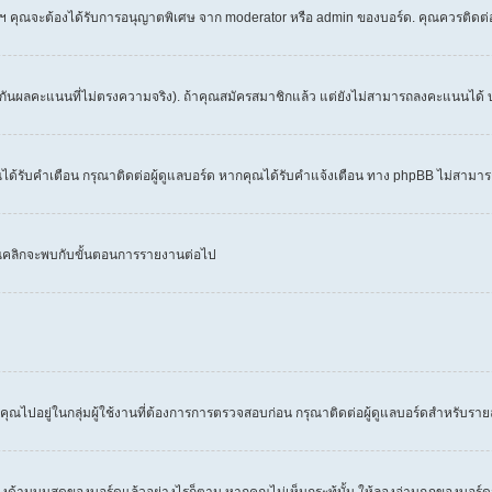
 ฯลฯ คุณจะต้องได้รับการอนุญาตพิเศษ จาก moderator หรือ admin ของบอร์ด. คุณควรติดต
งกันผลคะแนนที่ไม่ตรงความจริง). ถ้าคุณสมัครสมาชิกแล้ว แต่ยังไม่สามารถลงคะแนนได้ บ
้รับคำเตือน กรุณาติดต่อผู้ดูแลบอร์ด หากคุณได้รับคำแจ้งเตือน ทาง phpBB ไม่สามารถ
คุณคลิกจะพบกับขั้นตอนการรายงานต่อไป
คุณไปอยู่ในกลุ่มผู้ใช้งานที่ต้องการการตรวจสอบก่อน กรุณาติดต่อผู้ดูแลบอร์ดสำหรับราย