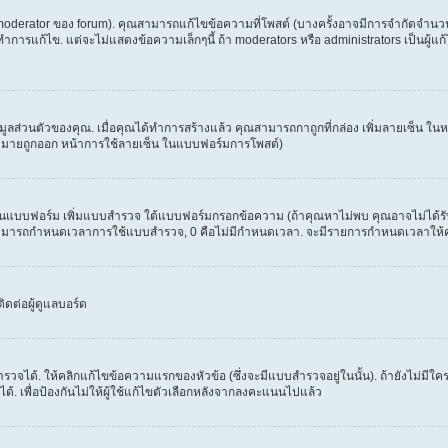
erator ของ forum). คุณสามารถแก้ไขข้อความที่โพสต์ (บางครั้งอาจมีการจำกัดจำนวนครั
รแก้ไข. แต่จะไม่แสดงข้อความเล็กๆนี้ ถ้า moderators หรือ administrators เป็นผู้แก้ไ
้อมูลส่วนตัวของคุณ. เมื่อคุณได้ทำการสร้างแล้ว คุณสามารถกาถูกที่กล่อง เพิ่มลายเซ็น 
งหมายถูกออก หน้าการใช้ลายเซ็น ในแบบฟอร์มการโพสต์)
ะเห็นแบบฟอร์ม เพิ่มแบบสำรวจ ใต้แบบฟอร์มกรอกข้อความ (ถ้าคุณหาไม่พบ คุณอาจไม่ได้ร
. คุณสามารถกำหนดเวลาการใช้แบบสำรวจ, 0 คือไม่มีกำหนดเวลา. จะมีรายการกำหนดเวลาให้คุณเ
ดต่อผู้ดูแลบอร์ด
วจได้. ให้คลิกแก้ไขข้อความแรกของหัวข้อ (ซึ่งจะมีแบบสำรวจอยู่ในนั้น). ถ้ายังไม่ม
้. เพื่อป้องกันไม่ให้ผู้ใช้แก้ไขตัวเลือกหลังจากลงคะแนนไปแล้ว