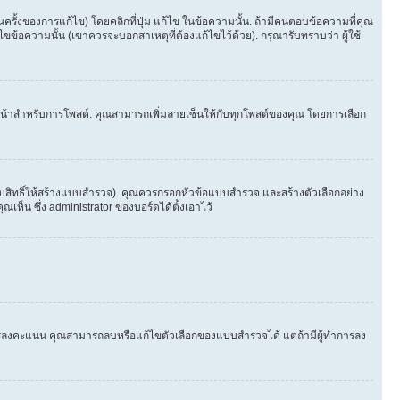
้งของการแก้ไข) โดยคลิกที่ปุ่ม แก้ไข ในข้อความนั้น. ถ้ามีคนตอบข้อความที่คุณ
ขข้อความนั้น (เขาควรจะบอกสาเหตุที่ต้องแก้ไขไว้ด้วย). กรุณารับทราบว่า ผู้ใช้
ในหน้าสำหรับการโพสต์. คุณสามารถเพิ่มลายเซ็นให้กับทุกโพสต์ของคุณ โดยการเลือก
ับสิทธิ์ให้สร้างแบบสำรวจ). คุณควรกรอกหัวข้อแบบสำรวจ และสร้างตัวเลือกอย่าง
ห็น ซึ่ง administrator ของบอร์ดได้ตั้งเอาไว้
ีใครลงคะแนน คุณสามารถลบหรือแก้ไขตัวเลือกของแบบสำรวจได้ แต่ถ้ามีผู้ทำการลง