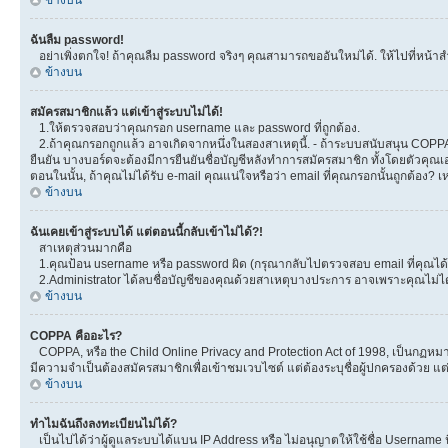
ข้างบน
ฉันลืม password!
อย่าเพิ่งตกใจ! ถ้าคุณลืม password จริงๆ คุณสามารถขออันใหม่ได้. ให้ไปที่หน้าส
ข้างบน
สมัครสมาชิกแล้ว แต่เข้าสู่ระบบไม่ได้!
1.ให้ตรวจสอบว่าคุณกรอก username และ password ที่ถูกต้อง.
2.ถ้าคุณกรอกถูกแล้ว อาจเกิดจากหนึ่งในสองสาเหตุนี้. - ถ้าระบบสนับสนุน COPPA ได
ยืนยัน บางบอร์ดจะต้องมีการยืนยันชื่อบัญชีหลังทำการสมัครสมาชิก ทั้งโดยตัวคุณเอ
ตอนในนั้น, ถ้าคุณไม่ได้รับ e-mail คุณแน่ใจหรือว่า email ที่คุณกรอกนั้นถูกต้อง? 
ข้างบน
ฉันเคยเข้าสู่ระบบได้ แต่ตอนนี้กลับเข้าไม่ได้?!
สาเหตุส่วนมากคือ
1.คุณป้อน username หรือ password ผิด (กรุณากลับไปตรวจสอบ email ที่คุณได้ร
2.Administrator ได้ลบชื่อบัญชีของคุณด้วยสาเหตุบางประการ อาจเพราะคุณไม่ได้โพ
ข้างบน
COPPA คืออะไร?
COPPA, หรือ the Child Online Privacy and Protection Act of 1998, เป็นกฏหมายค
มีความจำเป็นต้องสมัครสมาชิกเพื่อเข้าชมเวบไซต์ แต่ต้องระบุชื่อผู้ปกครองด้วย แต
ข้างบน
ทำไมฉันถึงลงทะเบียนไม่ได้?
เป็นไปได้ว่าผู้ดูแลระบบได้แบน IP Address หรือ ไม่อนุญาตให้ใช้ชื่อ Username