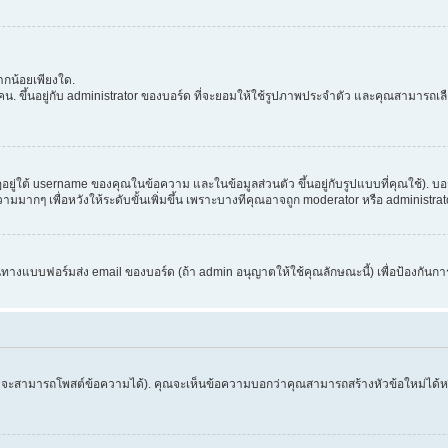
กน้อยเพียงใด.
. ขึ้นอยู่กับ administrator ของบอร์ด ที่จะยอมให้ใช้รูปภาพประจำตัว และคุณสามารถเล
่ใต้ username ของคุณในข้อความ และในข้อมูลส่วนตัว ขึ้นอยู่กับรูปแบบที่คุณใช้). บอ
อความมากๆ เพื่อหวังให้ระดับขั้นเพิ่มขึ้น เพราะบางทีคุณอาจถูก moderator หรือ admini
านทางแบบฟอร์มส่ง email ของบอร์ด (ถ้า admin อนุญาตให้ใช้คุณลักษณะนี้) เพื่อป้องกันการส่ง 
จึงจะสามารถโพสต์ข้อความได้). คุณจะเห็นข้อความบอกว่าคุณสามารถสร้างหัวข้อใหม่ได้หรือ