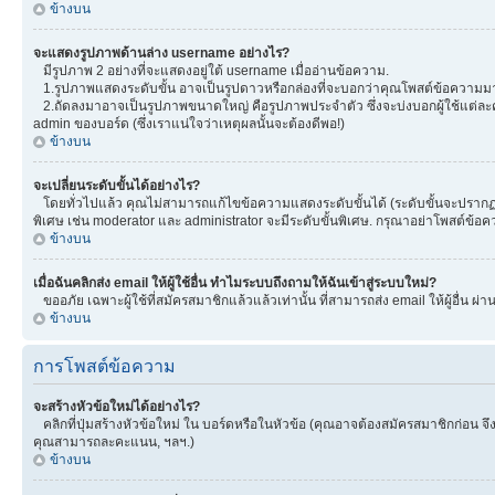
ข้างบน
จะแสดงรูปภาพด้านล่าง username อย่างไร?
มีรูปภาพ 2 อย่างที่จะแสดงอยู่ใต้ username เมื่ออ่านข้อความ.
1.รูปภาพแสดงระดับขั้น อาจเป็นรูปดาวหรือกล่องที่จะบอกว่าคุณโพสต์ข้อความมา
2.ถัดลงมาอาจเป็นรูปภาพขนาดใหญ่ คือรูปภาพประจำตัว ซึ่งจะบ่งบอกผู้ใช้แต่ละคน
admin ของบอร์ด (ซึ่งเราแน่ใจว่าเหตุผลนั้นจะต้องดีพอ!)
ข้างบน
จะเปลี่ยนระดับขั้นได้อย่างไร?
โดยทั่วไปแล้ว คุณไม่สามารถแก้ไขข้อความแสดงระดับขั้นได้ (ระดับขั้นจะปรากฏอยู
พิเศษ เช่น moderator และ administrator จะมีระดับขั้นพิเศษ. กรุณาอย่าโพสต์ข้
ข้างบน
เมื่อฉันคลิกส่ง email ให้ผู้ใช้อื่น ทำไมระบบถึงถามให้ฉันเข้าสู่ระบบใหม่?
ขออภัย เฉพาะผู้ใช้ที่สมัครสมาชิกแล้วแล้วเท่านั้น ที่สามารถส่ง email ให้ผู้อื่น ผ่
ข้างบน
การโพสต์ข้อความ
จะสร้างหัวข้อใหม่ได้อย่างไร?
คลิกที่ปุ่มสร้างหัวข้อใหม่ ใน บอร์ดหรือในหัวข้อ (คุณอาจต้องสมัครสมาชิกก่อน 
คุณสามารถละคะแนน, ฯลฯ.)
ข้างบน