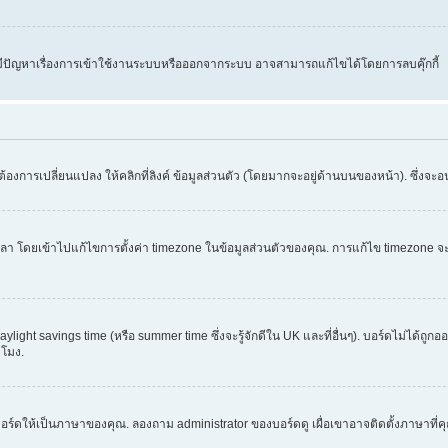
คุณมีปัญหาเรื่องการเข้าใช้งานระบบหรือออกจากระบบ อาจสามารถแก้ไขได้โดยการลบคุ๊กกี้
้องการเปลี่ยนแปลง ให้คลิกที่ลิงค์ ข้อมูลส่วนตัว (โดยมากจะอยู่ด้านบนของหน้า). ซึ่งจะ
ข้าไปแก้ไขการตั้งค่า timezone ในข้อมูลส่วนตัวของคุณ. การแก้ไข timezone จะใช้ได้กั
light savings time (หรือ summer time ซึ่งจะรู้จักดีใน UK และที่อื่นๆ). บอร์ดไม่ได้ถู
โมง.
อร์ดให้เป็นภาษาของคุณ. ลองถาม administrator ของบอร์ดดู เผื่อเขาอาจติดตั้งภาษาที่ค