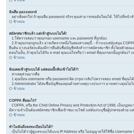
ข้างบน
ฉันลืม password!
อย่าเพิ่งตกใจ! ถ้าคุณลืม password จริงๆ คุณสามารถขออันใหม่ได้. ให้ไปที่หน้าส
ข้างบน
สมัครสมาชิกแล้ว แต่เข้าสู่ระบบไม่ได้!
1.ให้ตรวจสอบว่าคุณกรอก username และ password ที่ถูกต้อง.
2.ถ้าคุณกรอกถูกแล้ว อาจเกิดจากหนึ่งในสองสาเหตุนี้. - ถ้าระบบสนับสนุน COPPA ได
ยืนยัน บางบอร์ดจะต้องมีการยืนยันชื่อบัญชีหลังทำการสมัครสมาชิก ทั้งโดยตัวคุณเอ
ตอนในนั้น, ถ้าคุณไม่ได้รับ e-mail คุณแน่ใจหรือว่า email ที่คุณกรอกนั้นถูกต้อง? 
ข้างบน
ฉันเคยเข้าสู่ระบบได้ แต่ตอนนี้กลับเข้าไม่ได้?!
สาเหตุส่วนมากคือ
1.คุณป้อน username หรือ password ผิด (กรุณากลับไปตรวจสอบ email ที่คุณได้ร
2.Administrator ได้ลบชื่อบัญชีของคุณด้วยสาเหตุบางประการ อาจเพราะคุณไม่ได้โพ
ข้างบน
COPPA คืออะไร?
COPPA, หรือ the Child Online Privacy and Protection Act of 1998, เป็นกฏหมายค
มีความจำเป็นต้องสมัครสมาชิกเพื่อเข้าชมเวบไซต์ แต่ต้องระบุชื่อผู้ปกครองด้วย แต
ข้างบน
ทำไมฉันถึงลงทะเบียนไม่ได้?
เป็นไปได้ว่าผู้ดูแลระบบได้แบน IP Address หรือ ไม่อนุญาตให้ใช้ชื่อ Username