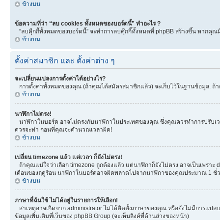
ข้างบน
ข้อความที่ว่า “ลบ cookies ทั้งหมดของบอร์ดนี้” ทำอะไร ?
“ลบคุีกกี้ทั้งหมดของบอร์ดนี้” จะทำการลบคุ๊กกี๊ทั้งหมดที่ phpBB สร้างขึ้น หาก
ข้างบน
ตั้งค่าสมาชิก และ ตั้งค่าต่าง ๆ
จะเปลี่ยนแปลงการตั้งค่าได้อย่างไร?
การตั้งค่าทั้งหมดของคุณ (ถ้าคุณได้สมัครสมาชิกแล้ว) จะเก็บไว้ในฐานข้อมูล. ถ้าต
ข้างบน
นาฬิกาไม่ตรง!
นาฬิกาในบอร์ด อาจไม่ตรงกับนาฬิกาในประเทศของคุณ ซึ่งคุณควรทำการปรับเวลา โดยเ
ควรจะทำ ก่อนที่คุณจะคำนวณเวลาผิด!
ข้างบน
เปลี่ยน timezone แล้ว แต่เวลา ก็ยังไม่ตรง!
ถ้าคุณแน่ใจว่าเลือก timezone ถูกต้องแล้ว แต่นาฬิกาก็ยังไม่ตรง อาจเป็นเพราะ day
เดือนของฤดูร้อน นาฬิกาในบอร์ดอาจผิดพลาดไปจากนาฬิกาของคุณประมาณ 1 ชั่ว
ข้างบน
ภาษาที่ฉันใช้ ไม่ได้อยู่ในรายการให้เลือก!
สาเหตุอาจเกิดจาก administrator ไม่ได้ติดตั้งภาษาของคุณ หรือยังไม่มีการแปลบ
ข้อมูลเพิ่มเติมที่เว็บของ phpBB Group (จะเห็นลิงค์ที่ด้านล่างของหน้า)