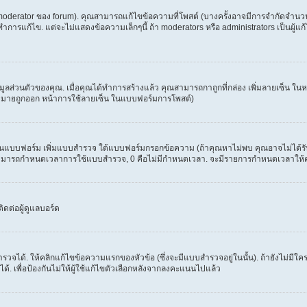
erator ของ forum). คุณสามารถแก้ไขข้อความที่โพสต์ (บางครั้งอาจมีการจำกัดจำนวนครั
รแก้ไข. แต่จะไม่แสดงข้อความเล็กๆนี้ ถ้า moderators หรือ administrators เป็นผู้แก้ไ
้อมูลส่วนตัวของคุณ. เมื่อคุณได้ทำการสร้างแล้ว คุณสามารถกาถูกที่กล่อง เพิ่มลายเซ็น 
งหมายถูกออก หน้าการใช้ลายเซ็น ในแบบฟอร์มการโพสต์)
ะเห็นแบบฟอร์ม เพิ่มแบบสำรวจ ใต้แบบฟอร์มกรอกข้อความ (ถ้าคุณหาไม่พบ คุณอาจไม่ได้ร
. คุณสามารถกำหนดเวลาการใช้แบบสำรวจ, 0 คือไม่มีกำหนดเวลา. จะมีรายการกำหนดเวลาให้คุณเ
ดต่อผู้ดูแลบอร์ด
วจได้. ให้คลิกแก้ไขข้อความแรกของหัวข้อ (ซึ่งจะมีแบบสำรวจอยู่ในนั้น). ถ้ายังไม่ม
้. เพื่อป้องกันไม่ให้ผู้ใช้แก้ไขตัวเลือกหลังจากลงคะแนนไปแล้ว