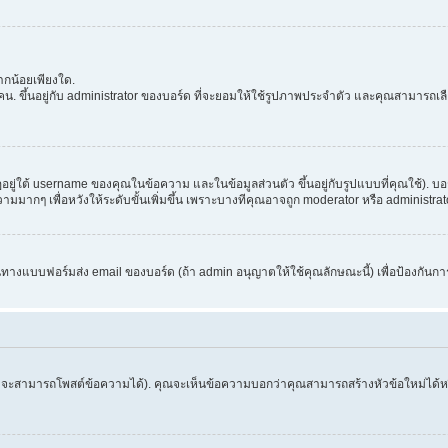
กน้อยเพียงใด.
. ขึ้นอยู่กับ administrator ของบอร์ด ที่จะยอมให้ใช้รูปภาพประจำตัว และคุณสามารถเล
่ใต้ username ของคุณในข้อความ และในข้อมูลส่วนตัว ขึ้นอยู่กับรูปแบบที่คุณใช้). บอ
อความมากๆ เพื่อหวังให้ระดับขั้นเพิ่มขึ้น เพราะบางทีคุณอาจถูก moderator หรือ admini
านทางแบบฟอร์มส่ง email ของบอร์ด (ถ้า admin อนุญาตให้ใช้คุณลักษณะนี้) เพื่อป้องกันการส่ง 
จึงจะสามารถโพสต์ข้อความได้). คุณจะเห็นข้อความบอกว่าคุณสามารถสร้างหัวข้อใหม่ได้หรือ