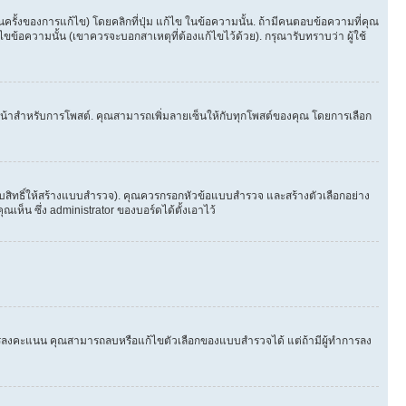
้งของการแก้ไข) โดยคลิกที่ปุ่ม แก้ไข ในข้อความนั้น. ถ้ามีคนตอบข้อความที่คุณ
ขข้อความนั้น (เขาควรจะบอกสาเหตุที่ต้องแก้ไขไว้ด้วย). กรุณารับทราบว่า ผู้ใช้
ในหน้าสำหรับการโพสต์. คุณสามารถเพิ่มลายเซ็นให้กับทุกโพสต์ของคุณ โดยการเลือก
ับสิทธิ์ให้สร้างแบบสำรวจ). คุณควรกรอกหัวข้อแบบสำรวจ และสร้างตัวเลือกอย่าง
ห็น ซึ่ง administrator ของบอร์ดได้ตั้งเอาไว้
ีใครลงคะแนน คุณสามารถลบหรือแก้ไขตัวเลือกของแบบสำรวจได้ แต่ถ้ามีผู้ทำการลง