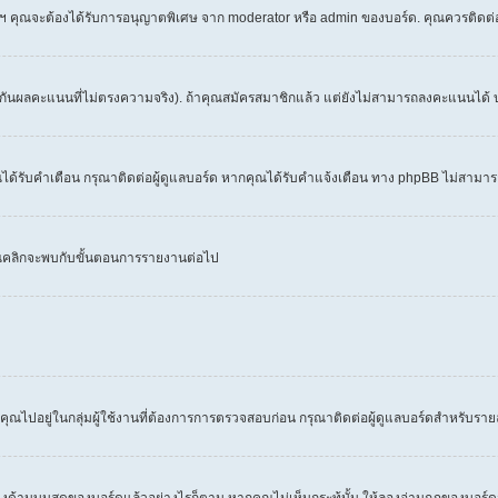
 ฯลฯ คุณจะต้องได้รับการอนุญาตพิเศษ จาก moderator หรือ admin ของบอร์ด. คุณควรติดต
งกันผลคะแนนที่ไม่ตรงความจริง). ถ้าคุณสมัครสมาชิกแล้ว แต่ยังไม่สามารถลงคะแนนได้ บ
้รับคำเตือน กรุณาติดต่อผู้ดูแลบอร์ด หากคุณได้รับคำแจ้งเตือน ทาง phpBB ไม่สามารถ
คุณคลิกจะพบกับขั้นตอนการรายงานต่อไป
คุณไปอยู่ในกลุ่มผู้ใช้งานที่ต้องการการตรวจสอบก่อน กรุณาติดต่อผู้ดูแลบอร์ดสำหรับราย