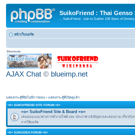
SuikoFriend : Thai Genso
... SuikoFriend : Join to Gather 108 Stars of Destiny 
หน้าเว็บบอร์ด
Shortcuts
AJAX Chat
©
blueimp.net
แสดงกระทู้ที่ยังไม่มีการตอบ
•
แสดงกระทู้ที่เปิดดูแล้ว
=0= SUIKOFRIEND SITE FORUM =0=
=o= SuikoFriend Site & Board =o=
เสนอแนะแนวทางการทำเวปไซต์ และ ประกาศ แจ้งปัญหาและสอบถาม เกี่ยวกับกฎ
การใช้บอร์ด
=0= SUIKODEN FORUM =0=