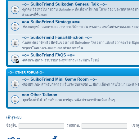
=o= SuikoFriend Suikoden General Talk =o=
-พูดคุยเรื่องทั่วไปเกี่ยวกับ Suikoden- ทั้งเนื้อหาในเกม โครงเรื่อง ประวัติศาสตร์ชา
ตัวละครที่ชื่นชอบ
=o= SuikoFriend Strategy =o=
-ห้องกลยุทธ์- สอบถามและรวบรวมวิธีการเล่น ทางผ่าน เทคนิคต่างๆของเกม Suikode
=o= SuikoFriend Fanart&Fiction =o=
-โพสแฟนอาร์ทหรือฟิคชั่นของเกมส์ Suikoden- ใครอยากแต่งหรือวาดอะไรเชิญทาง
*กรุณาโพสเฉพาะผลงานของตัวเองเท่านั้น
=o= SuikoFriend FAQS =o=
-คลังกระทู้เก่า- รวบรวมกระทู้ที่มีสาระและมีประโยชน์
=O= OTHER FORUM=O=
=o= SuikoFriend Mini Game Room =o=
-ห้องมินิเกม- สำหรับกิจกรรม รื่นเริง บันเทิงจิต ... มีเกมเด็ดๆน่าสนใจ มาแนะนำ-
=o= Other Talk=o=
-คุยเรื่องทั่วไป- เกี่ยวกับ เกม การ์ตูน หนัง ข่าวสารบ้านเมือง อื่นๆ-
เข้าสู่ระบบ
ชื่อผู้ใช้:
รหัสผ่าน:
|
เข้าส