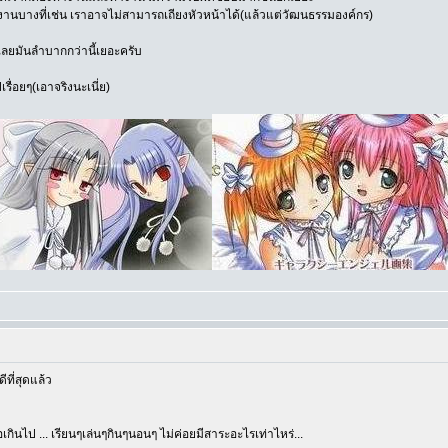
ทำงานบางที่เช่น เราอาจไม่สามารถเถียงหัวหน้าได้(แล้วแต่วัฒนธรรมองค์กร)
หญ่เลยมันลำบากกว่านี้เยอะครับ
ื่อยๆ(เอาจริงนะเนี่ย)
ีที่สุดแล้ว
ินไป ... เรียนๆเล่นๆกินๆนอนๆ ไม่ค่อยมีสาระอะไรเท่าไหร่...