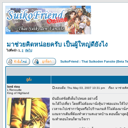
มาช่วยคิดหน่อยครับ เป็นผู้ใหญ่ดียังไง
ไปที่หน้า
1
,
2
ถัดไป
SuikoFriend : Thai Suikoden Fansite (Beta Te
ผู้ตั้ง
lord riou
ตอบเมื่อ: Thu May 03, 2007 10:31 pm
เรื่อง: มาช่วยคิด
L'Renouille
King of Highland
มันมีแต่ข้อดีเต็มไปหมด อย่างนี้
จะได้ไปเที่ยว โดยที่ไม่ต้องมานั่งลุ้นว่าพ่อแม่จะให้
เวลาจะไปเช่าการ์ตูนหรือไปร้านเกมส์ ก็ไม่ต้องมานั่งข
แถมจากเดิมที่ต้องทำความสะอาดบ้าน ตอนนี้มาอุดอุ้
จะทำตอนไหนก็ตามใจเรา