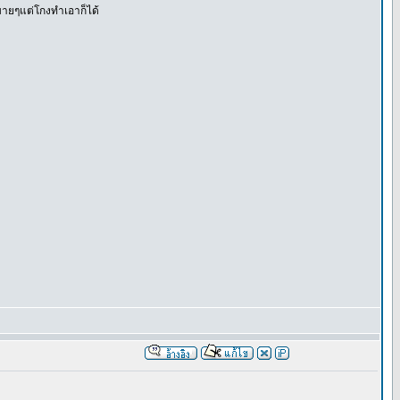
บายๆแต่โกงทําเอาก็ได้