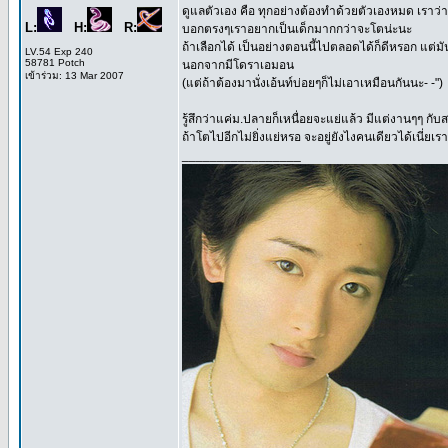
ดูแลตัวเอง คือ ทุกอย่างต้องทำด้วยตัวเองหมด เราว่า
L:
H:
R:
บอกตรงๆเราอยากเป็นเด็กมากกว่าจะโตน่ะนะ
ถ้าเลือกได้ เป็นอย่างตอนนี้ไปตลอดได้ก็ดีหรอก แต่มันเ
LV.54 Exp 240
58781 Potch
นอกจากมีโดราเอมอน
เข้าร่วม: 13 Mar 2007
(แต่ถ้าต้องมานั่งเอ้นท์บ่อยๆก็ไม่เอาเหมือนกันนะ- -")
รู้สึกว่าแค่ม.ปลายก็เหนื่อยจะแย่แล้ว มีแต่งานๆๆ กั
ถ้าโตไปอีกไม่ยิ่งแย่หรอ จะอยู่ยังไงคนเดียวได้เนี่ยเร
_________________