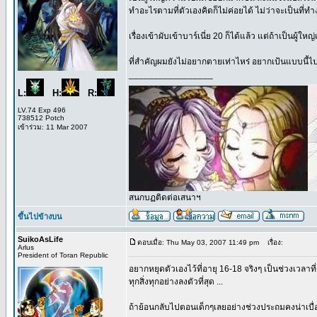
ทำอะไรตามที่ตัวเองคิดก็ไม่ค่อยได้ ไม่ว่าจะเป็นที่
เรื่องเข้าผับเข้าบาร์เนี่ย 20 ก็ได้แล้ว แต่ถ้าเป็นผู้ใ
ที่สำคัญผมยังไม่อยากตายเท่าไหร่ อยากเป้นแบบนี้ไปเร
_________________
L:
H:
R:
LV.74 Exp 496
738512 Potch
เข้าร่วม: 11 Mar 2007
สนกบฏติดต่อเสนาฯ
ขึ้นไปข้างบน
SuikoAsLife
ตอบเมื่อ: Thu May 03, 2007 11:49 pm
เรื่อง:
Arlus
President of Toran Republic
อยากหยุดตัวเองไว้ที่อายุ 16-18 จริงๆ เป็นช่วงเวลาที่ด
ทุกสิ่งทุกอย่างลงตัวที่สุด ...
ถ้าย้อนกลับไปตอนเด็กๆเลยอย่างช่วงประถมคงน่าเบื่อเก