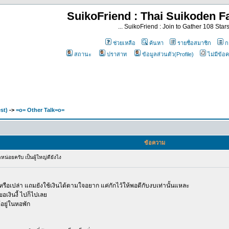
SuikoFriend : Thai Suikoden Fa
... SuikoFriend : Join to Gather 108 Stars 
ช่วยเหลือ
ค้นหา
รายชื่อสมาชิก
กล
สถานะ
ปราสาท
ข้อมูลส่วนตัว(Profile)
ไม่มีข้อ
st)
->
=o= Other Talk=o=
ข้อความ
หน่อยครับ เป็นผู้ใหญ่ดียังไง
ไปหรือเปล่า แถมยังใช้เงินได้ตามใจอยาก แค่กักไว้ให้พอดีกับงบเท่านั้นแหละ
อเงินงี้ ไปก็ไปเลย
อยู่ในหอพัก