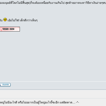
มนุษย์ที่โลภไม่มีสิ้นสุด)ก็จะต้องเหนื่อยกับงานเกินไป สุดท้ายอาจจะหาวิธีหาเงินง่ายๆส
รับ
เอ้ยไม่ใช่! เด็กดีกว่าเห็นๆ
ญ่ไม่มีอะไรดี หรือไม่อยากเป็นผู้ใหญ่อะไรงี้ซะอีก แต่ผิดคาด.... -*-