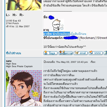
เลยอยากถามเหล่าผู้ที่ถึงวัยทั้งหล่ายแหล่ ว่ามันดีหรื
ถ้ามันมีข้อเสีย ก็ช่วยเสนอหน่อย โตแล้ว มีข้อเสียยังไ
_________________
L:- H:- R:-
LV.60 Exp 43
2744 Potch
เข้าร่วม: 11 Mar 2007
10 ปีนี่ผมว่าน้อยเกินไปนะครับลุง^^
ขึ้นไปข้างบน
saru
ตอบเมื่อ: Thu May 03, 2007 10:43 pm
เรื่อง:
High Sea
High Sea Pirate Captain
เรายังไม่ถึงวัยผู้ใหญ่อะ แต่ตามมุมองเราแล้ว
เราว่ามันเสียมากกว่าดีนะ
เพราะเราต้องควมคุบดูแลตัวเองด้วยตัวเองทั้งหมด
จะไม่มีใครคอยเตือนเราแล้ว
ถึงเราจะเผลอใช้เงินมากมายจนหมดไปก่อนสิ้นเดือนก็
ถึงเราจะไปกินมาม่าหรือขาดสารอาหารตลอดจนกว่าจะส
ถึงเราจะต้องไปกู้หนี้ยืมสินมาเพราะเงินไม่พอใช้ก็ไม่
ถึงห้องเราจะขึ้นราเพราะไม่ทำความสะอาดก็จะไม่มี
เราต้องทำอาหารเอง ทำงานหาเงินเอง เดินทางไปไ