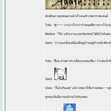
นักเดินทางทุกคนควบม้าเร็วจนเข้าเขตกราสแลนด์
Tuta : "ฟู่~~~~ เรามาเร็วกว่ากำหนดที่คากการไว้แฮ
Medius : "โอ้ว แล้วเราจะเจอ Neclord ได้ยังไงกันล่
Saris : "เรามองเห็นเหมือนมีหมู่บ้านอยู่ข้างหน้าลิบๆน
Tuta : "อืมม สายตาช่างเฉียบแหลมเชียว ว่าแต่แล้
Saris :
Usso : "งั้นไปกันเลย" แล้ว Usso ก็เริ่มร่ายเพลง ~~ad
ทุกคนเริ่มมีอารมณ์ร่วมไปกับเพลง