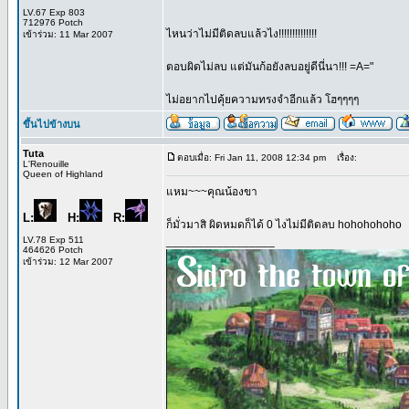
LV.67 Exp 803
712976 Potch
ไหนว่าไม่มีติดลบแล้วไง!!!!!!!!!!!!!!
เข้าร่วม: 11 Mar 2007
ตอบผิดไม่ลบ แต่มันก้อยังลบอยู่ดีนี่นา!!! =A="
ไม่อยากไปคุ้ยความทรงจำอีกแล้ว โฮๆๆๆๆ
ขึ้นไปข้างบน
Tuta
ตอบเมื่อ: Fri Jan 11, 2008 12:34 pm
เรื่อง:
L'Renouille
Queen of Highland
แหม~~~คุณน้องขา
L:
H:
R:
ก็มั่วมาสิ ผิดหมดก็ได้ 0 ไงไม่มีติดลบ hohohohoho
LV.78 Exp 511
_________________
464626 Potch
เข้าร่วม: 12 Mar 2007