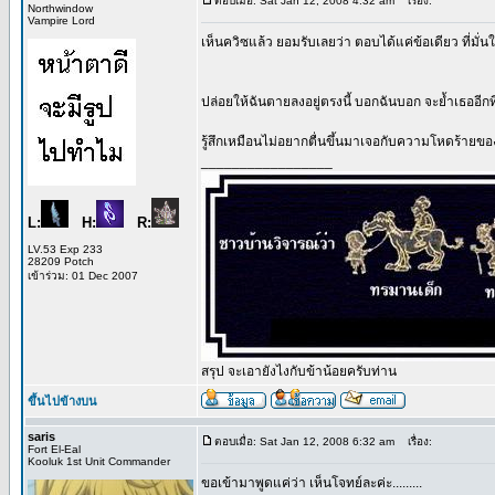
ตอบเมื่อ: Sat Jan 12, 2008 4:32 am
เรื่อง:
Northwindow
Vampire Lord
เห็นควิซแล้ว ยอมรับเลยว่า ตอบได้แค่ข้อเดียว ที่มั่
ปล่อยให้ฉันตายลงอยู่ตรงนี้ บอกฉันบอก จะย้ำเธออีกที 
รู้สึกเหมือนไม่อยากตื่นขึ้นมาเจอกับความโหดร้ายขอ
_________________
L:
H:
R:
LV.53 Exp 233
28209 Potch
เข้าร่วม: 01 Dec 2007
สรุป จะเอายังไงกับข้าน้อยครับท่าน
ขึ้นไปข้างบน
saris
ตอบเมื่อ: Sat Jan 12, 2008 6:32 am
เรื่อง:
Fort El-Eal
Kooluk 1st Unit Commander
ขอเข้ามาพูดแค่ว่า เห็นโจทย์ละค่ะ.........