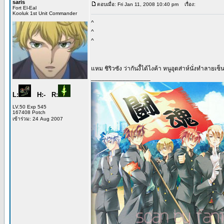
saris
ตอบเมื่อ: Fri Jan 11, 2008 10:40 pm
เรื่อง:
Fort El-Eal
Kooluk 1st Unit Commander
^
^
^
แหม ชิริวซัง ว่ากันงี้ได้ไงค้า หนูอุตส่าห์นั่งทำลายเซ
_________________
L:
H:- R:
LV.50 Exp 545
167408 Potch
เข้าร่วม: 24 Aug 2007