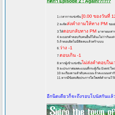
กติกา Episode 2 : Again!?!?!?
[0.00 ของวันที่
1.เวลาการแข่งขัน
ส่งคำถามให้ทาง PM
2.จะจัด
ของผ
ตอบกลับทาง PM
3.ให้
มาหาผมเท่าน
4.จะบอกคำตอบกับคนอื่นก็ได้นะไม่ว่ากันแต่จ
5.ถ้าตอบผิดไม่มีติดลบแล้วคร้าบบบ
ว่าง -1
6.
ตอบเกิน -1
7.
ไม่ส่งคำตอบใน
8.หากผู้เข้าแข่งขัน
9.จะประกาศผลคะแนนที่กระทู้เริ่ม Event ใหญ่ (
10.จะเรียงตามลำดับคะแนน ถ้าคะแนนเท่าก
11.หากมีข้อสงสัยประการใดโพสท์คำถามไว้ที่ก
อีกนิดเดียวก็จะถึงรอบโบนัสกันแล
_________________