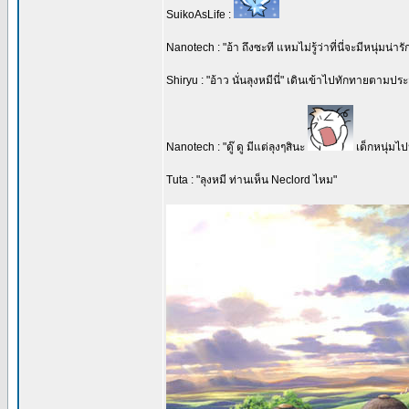
SuikoAsLife :
Nanotech : "อ้า ถึงซะที แหมไม่รู้ว่าที่นี่จะมีหนุ่มน่าร
Shiryu : "อ้าว นั่นลุงหมีนี่" เดินเข้าไปทักทายตาม
Nanotech : "ดู๊ ดู มีแต่ลุงๆสินะ
เด็กหนุ่ม
Tuta : "ลุงหมี ท่านเห็น Neclord ไหม"